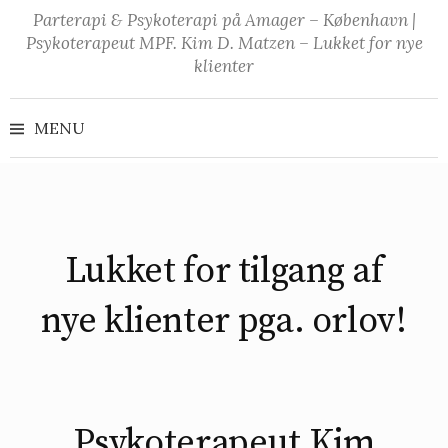
Skip
Parterapi & Psykoterapi på Amager – København |
to
Psykoterapeut MPF. Kim D. Matzen – Lukket for nye
content
klienter
Søg
efter:
MENU
Lukket for tilgang af
nye klienter pga. orlov!
Psykoterapeut Kim