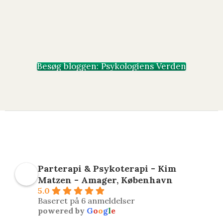
Viden og artikler om psykologi,
forskning og mental sundhed
Besøg bloggen: Psykologiens Verden
Parterapi & Psykoterapi - Kim
Matzen - Amager, København
5.0
Baseret på 6 anmeldelser
powered by
G
o
o
g
l
e