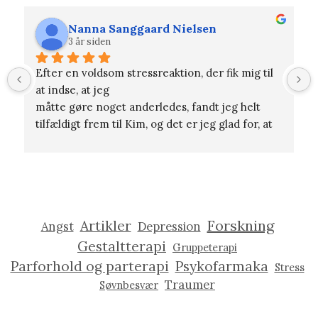
Nanna Sanggaard Nielsen
3 år siden
Efter en voldsom stressreaktion, der fik mig til 
at indse, at jeg
måtte gøre noget anderledes, fandt jeg helt 
tilfældigt frem til Kim, og det er jeg glad for, at 
jeg gjorde. Han er på én gang nærværende og 
udfordrende i vores sessioner. Forløbet har 
hele vejen igennem været tilpasset mine behov 
fra gang til gang. Jeg har lært mig selv og mine 
mønstre at kende på en måde, der giver mig 
Forskning
Artikler
Angst
Depression
balance og styrke i min hverdag. Et terapiforløb 
ved Kim vil altid have min varmeste anbefaling.
Gestaltterapi
Gruppeterapi
Parforhold og parterapi
Psykofarmaka
Stress
Traumer
Søvnbesvær