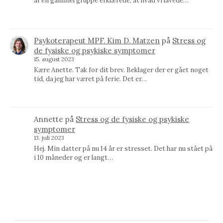
af en gammel gruppe erklærede, at hvad vi lavede…
Psykoterapeut MPF. Kim D. Matzen
på
Stress og
de fysiske og psykiske symptomer
15. august 2023
Kære Anette. Tak for dit brev. Beklager der er gået noget
tid, da jeg har været på ferie. Det er…
Annette
på
Stress og de fysiske og psykiske
symptomer
13. juli 2023
Hej. Min datter på nu 14 år er stresset. Det har nu stået på
i 10 måneder og er langt…