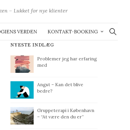
n – Lukket for nye klienter
Søg
efter:
GIENS VERDEN
KONTAKT-BOOKING
NYESTE INDLÆG
Problemer jeg har erfaring
med
Angst – Kan det blive
bedre?
Gruppeterapi i København
– “At være den du er”