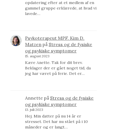
opdatering efter at et medlem af en
gammel gruppe erklærede, at hvad vi
lavede…
Psykoterapeut MPF. Kim D.
Matzen
på
Stress og de fysiske
og psykiske symptomer
15. august 2023
Kære Anette. Tak for dit brev.
Beklager der er gået noget tid, da
jeg har været på ferie. Det er…
Annette
på
Stress og de fysiske
og psykiske symptomer
13. juli 2023
Hej. Min datter på nu 14 år er
stresset. Det har nu stået på i 10
måneder og er langt…