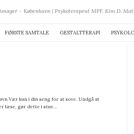
 Amager – København | Psykoterapeut MPF. Kim D. Matze
FØRSTE SAMTALE
GESTALTTERAPI
PSYKOLO
øvn Vær kun i din seng for at sove. Undgå at
r læse, gør dette i stue...