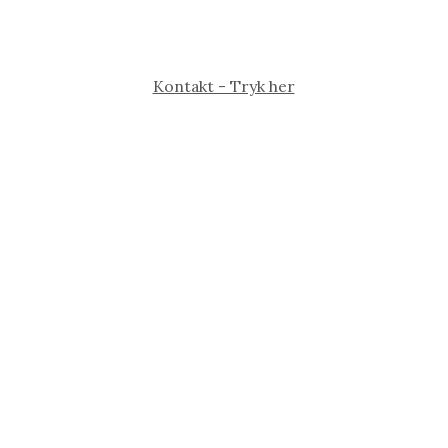
Kontakt - Tryk her
elsen
ed
as H
Vicky C. Volder
Marianne Eikers
Josefine Pallavicini
siden
9 år siden
9 år siden
9 år siden