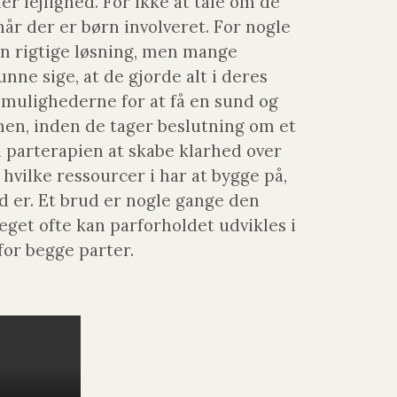
ler lejlighed. For ikke at tale om de
år der er børn involveret. For nogle
en rigtige løsning, men mange
nne sige, at de gjorde alt i deres
 mulighederne for at få en sund og
men, inden de tager beslutning om et
i parterapien at skabe klarhed over
r hvilke ressourcer i har at bygge på,
 er. Et brud er nogle gange den
get ofte kan parforholdet udvikles i
for begge parter.