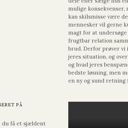
dele eller sælge hus el
mulige konsekvenser, n
kan skilsmisse være d
mennesker vil gerne ku
magt for at undersøge
frugtbar relation sam
brud. Derfor prøver vi 
jeres situation, og ove
og hvad jeres benspænd
bedste løsning, men me
en ny og sund retning 
SERET PÅ
 du få et sjældent