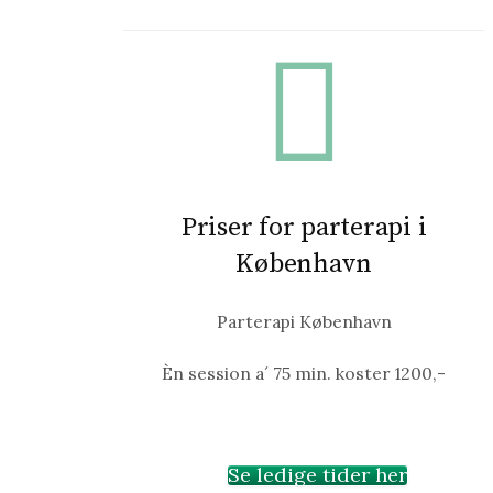
Priser for parterapi i
København
Parterapi København
Èn session a´ 75 min. koster 1200,-
Se ledige tider her